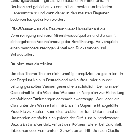
Leitungswasser
– gilt als Durstlöscher Nummer eins. In
Deutschland gehört es zu den mit am besten kontrollierten
„Lebensmitteln“ und kann daher in den meisten Regionen
bedenkenlos getrunken werden.
Bio-Wasser
– ist die Reaktion vieler Hersteller auf die
Verunreinigung mehrerer Mineralwasserquellen und die damit
einhergehende Verunsicherung der Bevölkerung. Es verspricht
einen besonders niedrigen Anteil von Rückständen und
Schadstoffen.
Du bist, was du trinkst
Um das Thema Trinken nicht unnötig kompliziert zu gestalten: In
der Regel ist kein in Deutschland verkauftes, oder aus der
Leitung gezapftes Wasser gesundheitsschädlich. Bei normaler
Gesundheit ist die Wahl des Wassers im Vergleich zur Einhaltung
empfohlener Trinkmengen demnach zweitrangig. Wer lieber ein
Glas unter den Wasserhahn hält, als im Supermarkt abgefüllte
Produkte zu kaufen, kann dies problemlos tun. Unter manchen
Umständen empfiehlt sich jedoch der Griff zum Mineralwasser.
Dazu zählt starker Salzverlust des Körpers, wie er bei Durchfall,
Erbrechen oder vermehrtem Schwitzen auftritt. Je nach Quelle