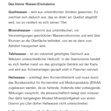
Das kleine Wasser-Einmaleins
Quellwasser
– wird aus unterirdischen Vorräten gewonnen. Es
zeichnet sich dadurch aus, das es direkt am Quellort abgefüllt
wird, nur so verdient es sich seinen Titel.
Mineralwasser
– stammt aus unterirdischen, vor
Verunreinigungen geschützten Wasservorkommen und wird über
Brunnen an die Oberfläche befördert, von wo es dann zum
Abfüllort transportiert wird.
Tafelwasser
– ist ein industriell gefertigtes Gemisch aus
Wässern unterschiedlicher Herkunft. In der Gastronomie handelt
es sich hierbei meist um das günstigste Getränk auf der Karte
und wird aus Schankanlagen gezapft statt in Flaschen serviert.
Heilwasser
– unterliegt dem Arzneimittelrecht und muss durch
das Bundesinstitut für Arzneimittel und Medizinprodukte (BfArM)
zugelassen werden, da es heilende, lindernde oder vorbeugende
Wirkungen verspricht, die wissenschaftlich belegt sein müssen.
Den dafür festgelegten Mindest-Mineralstoffgehalt von einem
Gramm pro Liter dürfen Heilwasser nicht unterschreiten.